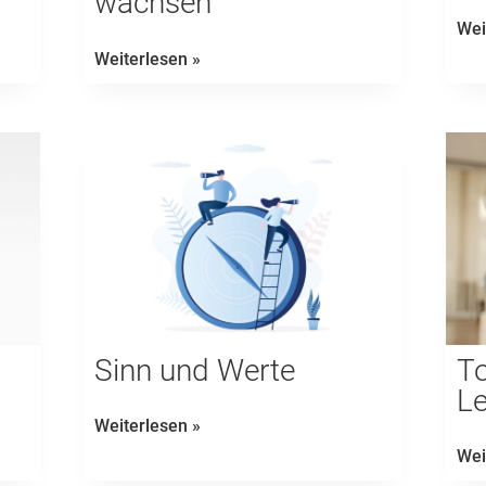
wachsen
Wei
Scheitern,
Weiterlesen »
annehmen,
wachsen
Sinn und Werte
To
Le
Sinn
Weiterlesen »
und
Wei
Werte