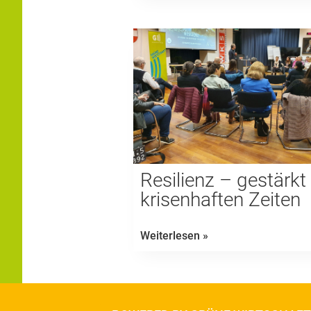
Resilienz – gestärkt 
krisenhaften Zeiten
Resilienz
Weiterlesen »
–
gestärkt
in
krisenhaften