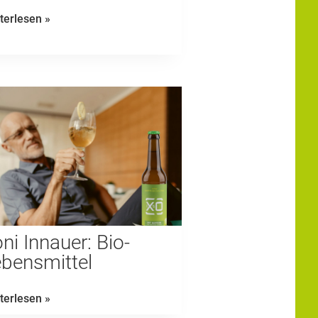
Mein
terlesen »
Lebensweg
ni Innauer: Bio-
bensmittel
Toni
terlesen »
Innauer: